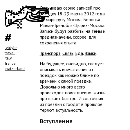
Оканчиваю серию записей про
поездку 18-29 марта 2012 года
по маршруту Москва-Болонья-
Милан-Гренобль-Цюрих-Москва.
Записи будут разбиты на темы и
предназначены, скорее, для
сохранения опыта.
lytdybr
travel
Транспорт
.
Связь
.
Еда
.
Языки
.
italy
france
На будущее, очевидно, следует
switzerland
описывать впечатления от
поездок как можно ближе по
времени к самой поездке.
Довольно много всего
происходит повседневно, жизнь
протекает быстро. И состояния
из поездки отходят в прошлое,
теряют актуальность.
Вступление