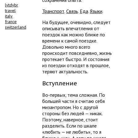
lytdybr
travel
Транспорт
.
Связь
.
Еда
.
Языки
.
italy
france
На будущее, очевидно, следует
switzerland
описывать впечатления от
поездок как можно ближе по
времени к самой поездке.
Довольно много всего
происходит повседневно, жизнь
протекает быстро. И состояния
из поездки отходят в прошлое,
теряют актуальность.
Вступление
Во-первых, тема сложная. По
большей части я считаю себя
мизантропом. Но с другой
стороны без людей — никак.
Поэтому, наверное, стоит
разделить. Если по шкале
«любить — не любить», то я
ближе к «не». А если по шкале