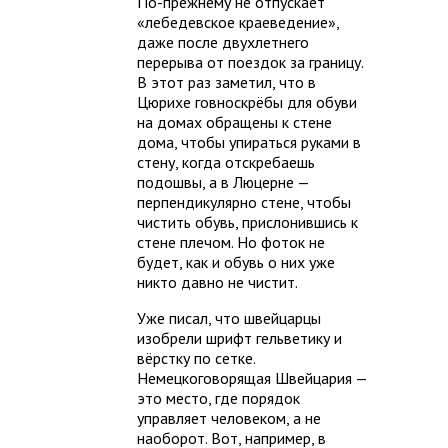
По-прежнему не отпускает
«лебедевское краеведение»,
даже после двухлетнего
перерыва от поездок за границу.
В этот раз заметил, что в
Цюрихе говноскрёбы для обуви
на домах обращены к стене
дома, чтобы упираться руками в
стену, когда отскребаешь
подошвы, а в Люцерне —
перпендикулярно стене, чтобы
чистить обувь, прислонившись к
стене плечом. Но фоток не
будет, как и обувь о них уже
никто давно не чистит.
Уже писал, что швейцарцы
изобрели шрифт гельветику и
вёрстку по сетке.
Немецкоговорящая Швейцария —
это место, где порядок
управляет человеком, а не
наоборот. Вот, например, в