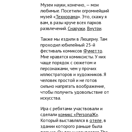
Музеи науки, конечно, — мои
любимые. Посетили огромнейший
музей «
Технорама
». Это, скажу я
вам, в разы круче всех парков
развлечений.
Снаружи
.
Внутри
.
Также мы ездили в Люцерну. Там
проходил юбилейный 25-й
фестиваль комиксов
Фуметто
.
Мне нравятся комиксисты. У них
чаще порядок с сюжетом и
персонажами, чем у прочих
иллюстраторов и художников. Я
человек простой и не готов
сильно напрягать воображение,
чтобы получить удовольствие от
искусства.
Ира с ребятами участвовали и
сделали
комикс «PersonaЖ»
.
Который выставлялся в
отеле
, в
здании которого раньше была
тюрьма. Он так и называется The