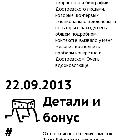
творчества и биографии
Достоевского людьми,
которые, во-первых,
эмоционально вовлечены, а
во-вторых, находятся в
общем подробном
контексте, вызвало у меня
желание восполнить
пробелы конкретно в
Достоевском. Очень
вдохновляюще.
22.09.2013
Детали и
бонус
От постоянного чтения
заметок
Тёмы Лебедева
у меня тоже