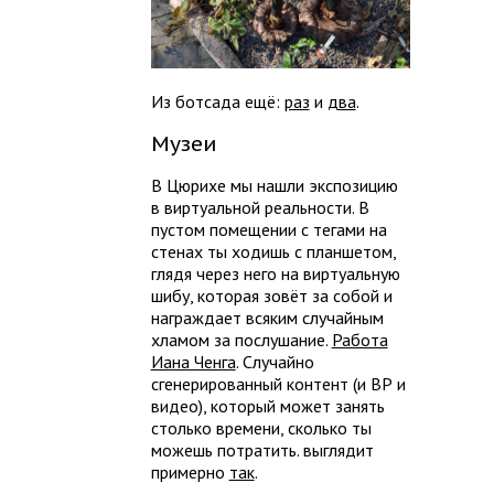
Из ботсада ещё:
раз
и
два
.
Музеи
В Цюрихе мы нашли экспозицию
в виртуальной реальности. В
пустом помещении с тегами на
стенах ты ходишь с планшетом,
глядя через него на виртуальную
шибу, которая зовёт за собой и
награждает всяким случайным
хламом за послушание.
Работа
Иана Ченга
. Случайно
сгенерированный контент (и ВР и
видео), который может занять
столько времени, сколько ты
можешь потратить. выглядит
примерно
так
.