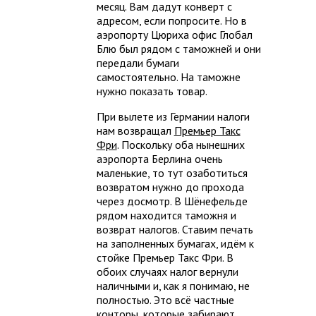
месяц. Вам дадут конверт с
адресом, если попросите. Но в
аэропорту Цюриха офис Глобал
Блю был рядом с таможней и они
передали бумаги
самостоятельно. На таможне
нужно показать товар.
При вылете из Германии налоги
нам возвращал
Премьер Такс
Фри
. Поскольку оба нынешних
аэропорта Берлина очень
маленькие, то тут озаботиться
возвратом нужно до прохода
через досмотр. В Шёнефельде
рядом находится таможня и
возврат налогов. Ставим печать
на заполненных бумагах, идём к
стойке Премьер Такс Фри. В
обоих случаях налог вернули
наличными и, как я понимаю, не
полностью. Это всё частные
конторы, которые забирают