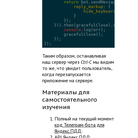
return
 bot.sendMessage(userId,
reply_markup
: {

hide_keyboard
: 
true
            }

        });

    })).then(gracefulClose).catch(
func
console
.log(err);

        gracefulClose();

    });

});
Таким образом, останавливая
наш сервер через
Ctrl-C
мы видим
то же, что увидит пользователь,
когда перезапускается
приложение на сервере.
Материалы для
самостоятельного
изучения
Полный на текущий момент
код Телеграм-бота для
Яндекс.ПДД
;
API Яндекс.ПДД
;