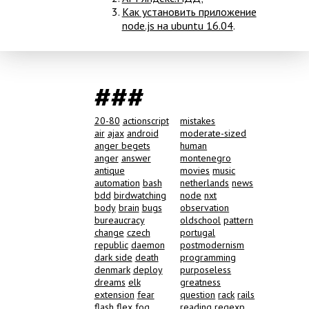
Как установить приложение
node.js на ubuntu 16.04
.
###
20-80
actionscript
mistakes
air
ajax
android
moderate-sized
anger begets
human
anger
answer
montenegro
antique
movies
music
automation
bash
netherlands
news
bdd
birdwatching
node
nxt
body
brain
bugs
observation
bureaucracy
oldschool
pattern
change
czech
portugal
republic
daemon
postmodernism
dark side
death
programming
denmark
deploy
purposeless
dreams
elk
greatness
extension
fear
question
rack
rails
flash
flex
fog
reading
regexp