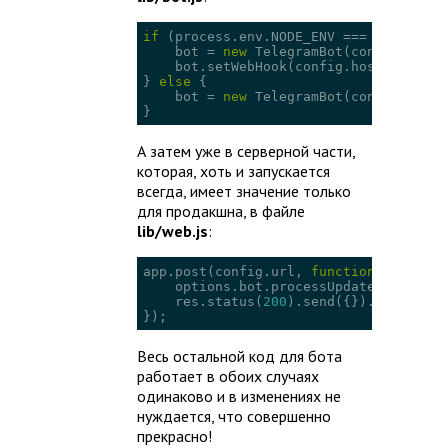
if
 (process.env.NODE_ENV === 
'producti
    bot = 
new
 TelegramBot(config.botTo
    bot.setWebHook(config.host + confi
} 
else
 {

    bot = 
new
 TelegramBot(config.devBo
}
А затем уже в серверной части,
которая, хоть и запускается
всегда, имеет значение только
для продакшна, в файле
lib/web.js
:
app.post(config.url, 
function
 (
req, re
    options.bot.processUpdate(req.body)
    res.status(
200
).send({}).end();

});
Весь остальной код для бота
работает в обоих случаях
одинаково и в изменениях не
нуждается, что совершенно
прекрасно!