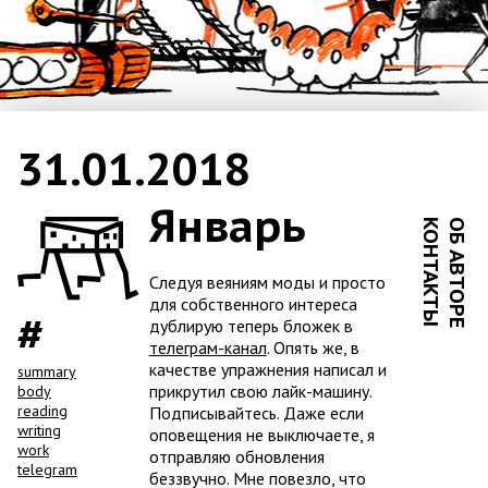
31.01.2018
Январь
КОНТАКТЫ
ОБ АВТОРЕ
Следуя веяниям моды и просто
для собственного интереса
дублирую теперь бложек в
телеграм-канал
. Опять же, в
качестве упражнения написал и
summary
прикрутил свою лайк-машину.
body
reading
Подписывайтесь. Даже если
writing
оповещения не выключаете, я
work
отправляю обновления
telegram
беззвучно. Мне повезло, что