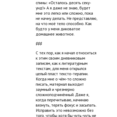
спины: «Осталось десять секу-
унд!» А я даже не знаю, будет
мне это легко или сложно, пока
не начну делать. Не представляю,
на что моё тело способно. Как
будто у меня диковатое
домашнее животное.
♯♯♯
С тех пор, как я начал относиться
к этим своим дневниковым
записям, как к литературным
текстам, для меня открылся
целый пласт тексто-терапии.
Когда мне о чём-то сложно
писать, материал выходит
заумный и чрезмерно
сложноподчинённый. Даже я,
когда перечитываю, начинаю
вязнуть, терять фокус и засыпать.
Исправить это невозможно без
того, чтобы хотя бы чуть-чуть не