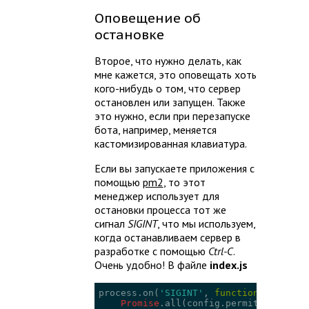
Оповещение об
остановке
Второе, что нужно делать, как
мне кажется, это оповещать хоть
кого-нибудь о том, что сервер
остановлен или запущен. Также
это нужно, если при перезапуске
бота, например, меняется
кастомизированная клавиатура.
Если вы запускаете приложения с
помощью
pm2
, то этот
менеджер использует для
остановки процесса тот же
сигнал
SIGINT
, что мы используем,
когда останавливаем сервер в
разработке с помощью
Ctrl-C
.
Очень удобно! В файле
index.js
process.on(
'SIGINT'
, 
function
 (
) 
{

Promise
.all(config.permitUsers.map