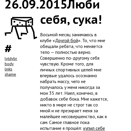
26.09.2015
Люби
себя, сука!
Восьмой месяц занимаюсь в
клубе «
Другой бой
». То, что мне
обещали ребята, что меняется
тело — полностью верно.
Совершенно по-другому себя
lytdybr
чувствую. Кроме того, для
body
links
личных спортивных целей мне
shame
впервые удалось осознанно
набрать массу, чего не
получалось у меня никогда за
мои 35 лет. Наел, конечно, в
добавок себе бока. Мне кажется,
никто в мире не строг так со
мной и не презирает меня за
малейшее несовершенство, как я
сам. Самое главное пока
испытание я прошёл:
купил себе