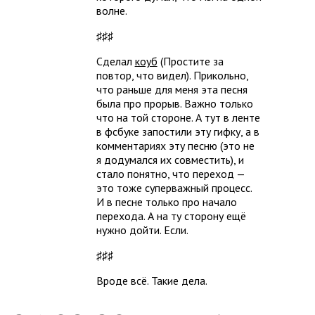
волне.
♯♯♯
Сделал
коуб
(Простите за
повтор, что видел). Прикольно,
что раньше для меня эта песня
была про прорыв. Важно только
что на той стороне. А тут в ленте
в фсбуке запостили эту гифку, а в
комментариях эту песню (это не
я додумался их совместить), и
стало понятно, что переход —
это тоже суперважный процесс.
И в песне только про начало
перехода. А на ту сторону ещё
нужно дойти. Если.
♯♯♯
Вроде всё. Такие дела.