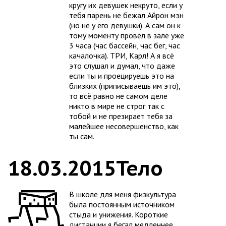
кругу их девушек некруто, если у
тебя парень не бежал Айрон мэн
(но не у его девушки). А сам он к
тому моменту провёл в зале уже
3 часа (час бассейн, час бег, час
качалочка). ТРИ, Карл! А я всё
это слушал и думал, что даже
если ты и проецируешь это на
близких (приписываешь им это),
то всё равно не самом деле
никто в мире не строг так с
тобой и не презирает тебя за
малейшее несовершенство, как
ты сам.
18.03.2015
Тело
В школе для меня физкультура
была постоянным источником
стыда и унижения. Короткие
дистанции я бегал медленнее