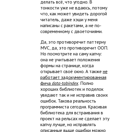
делать всё, что угодно. В
тонкости уже не вдаюсь, потому
что, как может увидеть дорогой
читатель, даже хэши у меня
написаны с ракетами, а не по-
современному с двоеточиями.
Да, это противоречит паттерну
MVC, да, это противоречит ООП.
Но посмотрите на саму капчу:
она не учитывает положения
формы на странице, когда
открывает своё окно. А также
не
работает задокументированная
фича
data-tabindex
. Полно
хороших библиотек и поделок
увядают так и не исправив своих
ошибок. Такова реальность
программиста сегодня. Красивая
библиотека для встраивания в
проект на рельсах не сделает эту
капчу лучше, но исправлять
описанные выше ошибки можно