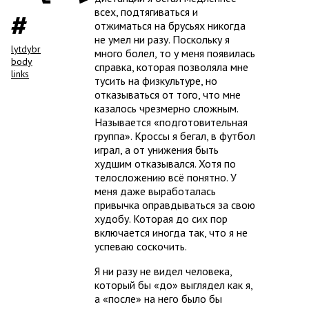
всех, подтягиваться и
отжиматься на брусьях никогда
не умел ни разу. Поскольку я
lytdybr
много болел, то у меня появилась
body
справка, которая позволяла мне
links
тусить на физкультуре, но
отказываться от того, что мне
казалось чрезмерно сложным.
Называется «подготовительная
группа». Кроссы я бегал, в футбол
играл, а от унижения быть
худшим отказывался. Хотя по
телосложению всё понятно. У
меня даже выработалась
привычка оправдываться за свою
худобу. Которая до сих пор
включается иногда так, что я не
успеваю соскочить.
Я ни разу не видел человека,
который бы «до» выглядел как я,
а «после» на него было бы