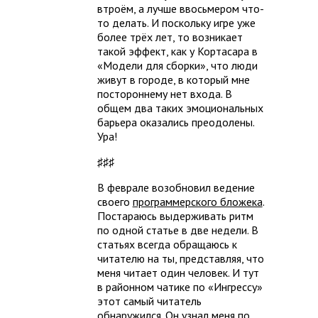
втроём, а лучше ввосьмером что-
то делать. И поскольку игре уже
более трёх лет, то возникает
такой эффект, как у Кортасара в
«Модели для сборки», что люди
живут в городе, в который мне
постороннему нет входа. В
общем два таких эмоциональных
барьера оказались преодолены.
Ура!
♯♯♯
В феврале возобновил ведение
своего
программерского бложека
.
Постараюсь выдерживать ритм
по одной статье в две недели. В
статьях всегда обращаюсь к
читателю на ты, представляя, что
меня читает один человек. И тут
в районном чатике по «Ингрессу»
этот самый читатель
обнаружился. Он узнал меня по