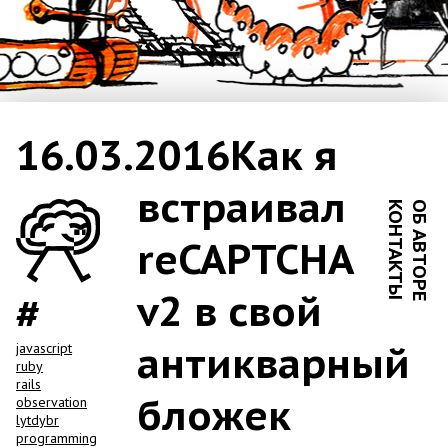
16.03.2016
Как я
встраивал
КОНТАКТЫ
ОБ АВТОРЕ
reCAPTCHA
v2 в свой
антикварный
javascript
ruby
rails
бложек
observation
lytdybr
programming