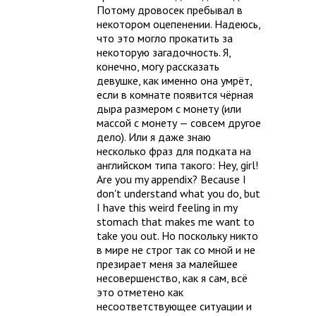
Потому дровосек пребывал в
некотором оцепенении. Надеюсь,
что это могло прокатить за
некоторую загадочность. Я,
конечно, могу рассказать
девушке, как именно она умрёт,
если в комнате появится чёрная
дыра размером с монету (или
массой с монету — совсем другое
дело). Или я даже знаю
несколько фраз для подката на
английском типа такого: Hey, girl!
Are you my appendix? Because I
don't understand what you do, but
I have this weird feeling in my
stomach that makes me want to
take you out. Но поскольку никто
в мире не строг так со мной и не
презирает меня за малейшее
несовершенство, как я сам, всё
это отметено как
несоответствующее ситуации и