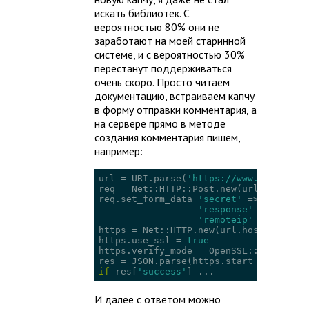
искать библиотек. С
вероятностью 80% они не
заработают на моей старинной
системе, и с вероятностью 30%
перестанут поддерживаться
очень скоро. Просто читаем
документацию
, встраиваем капчу
в форму отправки комментария, а
на сервере прямо в методе
создания комментария пишем,
например:
url = URI.parse(
'https://www.google.co
req = Net::HTTP::Post.new(url.path)

req.set_form_data 
'secret'
 => 
'SECRET_
'response'
 => params
'remoteip'
 => reques
https = Net::HTTP.new(url.host, url.por
https.use_ssl = 
true
https.verify_mode = OpenSSL::SSL::VERI
res = JSON.parse(https.start { 
|p|
if
 res[
'success'
] ...
И далее с ответом можно