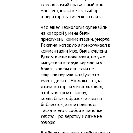
сделал самый правильный, как
мне сегодня кажется, выбор —
генератор статического сайта.
Что ещё? Технология оупенайди,
на которой у меня были
прикручены комментарии, умерла.
Рекапча, которую я прикручивал в
комментарии Ире, была куплена
Гуглом и ещё пока жива, но уже
выпустили
вторую версию
, и я
боюсь, как бы они таки не
закрыли первую, как
Гугл это
умеет делать
. Но даже тогда
джем, который я использовал,
чтобы встроить капчу,
волшебным образом исчез из
библиотек, и мне пришлось
таскать его с собой в папочке
vendor
. Про вёрстку я даже не
говорю.
В общем, для того, чтобы взять и