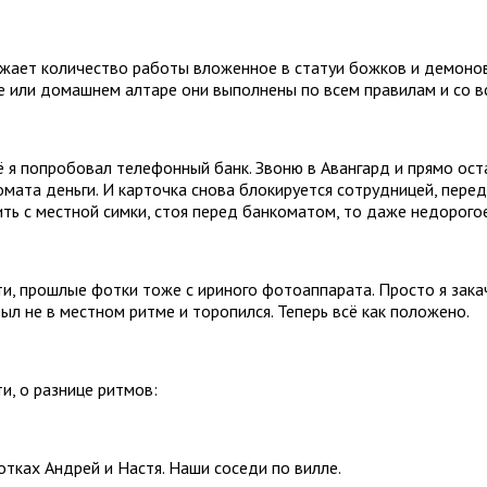
жает количество работы вложенное в статуи божков и демонов
е или домашнем алтаре они выполнены по всем правилам и со в
ё я попробовал телефонный банк. Звоню в Авангард и прямо ост
мата деньги. И карточка снова блокируется сотрудницей, перед т
ить с местной симки, стоя перед банкоматом, то даже недорого
ти, прошлые фотки тоже с ириного фотоаппарата. Просто я закач
ыл не в местном ритме и торопился. Теперь всё как положено.
и, о разнице ритмов:
отках Андрей и Настя. Наши соседи по вилле.