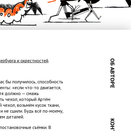
ербурга и окрестностей
.
ОБ АВТОРЕ
нас бы получилось, способность
нты: «если что-то двигается,
отя должно — смажь
ть чехол, который Артём
 чехол, возьмём кусок ткани,
и не сшили. Будь всё по-моему,
ем деталей.
 постановочные съёмки. В