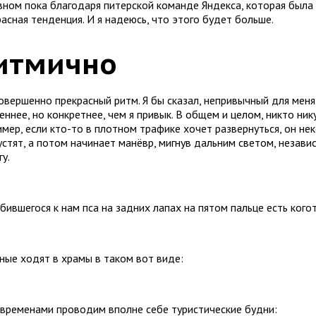
вном пока благодаря питерской команде Яндекса, которая была в
асная тенденция. И я надеюсь, что этого будет больше.
итмично
совершенно прекрасный ритм. Я бы сказал, непривычный для меня
ннее, но конкретнее, чем я привык. В общем и целом, никто ник
мер, если кто-то в плотном трафике хочет развернуться, он не
стят, а потом начинает манёвр, мигнув дальним светом, независ
у.
бившегося к нам пса на задних лапах на пятом пальце есть когот
ные ходят в храмы в таком вот виде:
 временами проводим вполне себе туристические будни: