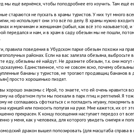
д мы ещё вернёмся, чтобы поподробнее его изучить. Там ещё ес
ые стараются не пускать в храмы туристов. У них тут много все
игии, но используют они это всё по делу. В храмы нужно входит
нах и мужчинам и женщинам (забыл, как всё это называется), и 
ой передался и нам, и в храм в саду обезьян мы не пошли, пото
.
ти, правила поведения в Убудском парке обезьян похожи на пра
гополучных районах. Если на вас залезла обезьяна, выбросьте 
те еду, обезьяны её найдут. Не дразните обезьян, т.к. они могу
едсказуемо. Единственное, что не совсем ясно, почему обезьян
купленные бананы у туристов, не трогают продавщиц бананов в д
зьян] просто хорошенько пиздят.
вы хорошо знакомы с Ирой, то знаете, что ей очень нравится вс
ому на обратном пути мы поехали в парк птиц и рептилий. Я то
ому не соглашаюсь сфоткаться с и погладить игуану, покормить
на курицей или поносить попугая на руке. Мне кажется, их от эт
ршенно прекрасен. К концу посещения наступает передоз от все
нно у меня, как у человека, для которого увидеть снигиря и поп
комодский дракон вышел попозировать (для масштаба справа в