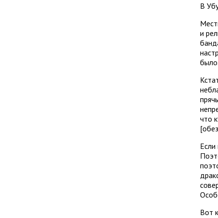
В Убу
Местн
и рел
банда
настр
было
Кста
небла
прячь
непр
что 
[обе
Если 
Поэт
поэт
драко
сове
Особе
Вот 