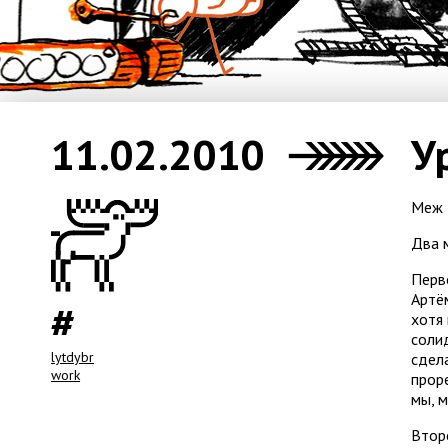
11.02.2010
У
Меж 
Два 
Перво
Артё
хотя
соли
lytdybr
сдел
work
проре
мы, 
Втор