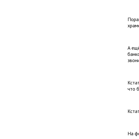
Пора
храм
А ещ
банко
звон
Кста
что б
Кстат
На ф