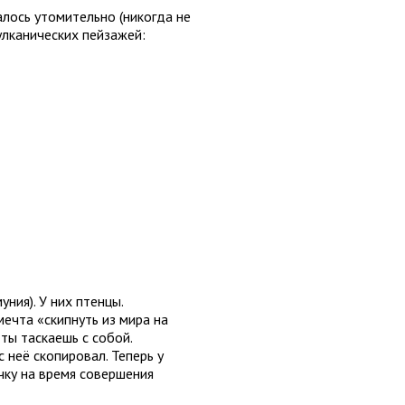
алось утомительно (никогда не
улканических пейзажей:
ния). У них птенцы.
ечта «скипнуть из мира на
 ты таскаешь с собой.
 неё скопировал. Теперь у
чку на время совершения