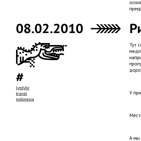
осно
прекр
08.02.2010
Р
Тут 
медле
напри
пропу
дорог
lytdybr
У при
travel
indonesia
Мест
А мы