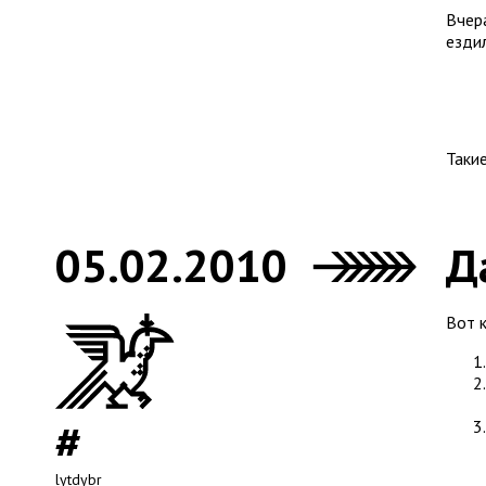
Вчер
езди
Такие
05.02.2010
Д
Вот 
lytdybr