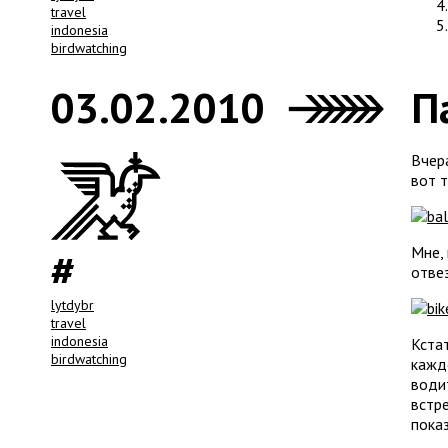
travel
indonesia
birdwatching
03.02.2010
П
Вчера
вот т
Мне,
отвез
lytdybr
travel
indonesia
Кста
birdwatching
кажд
води
встре
пока