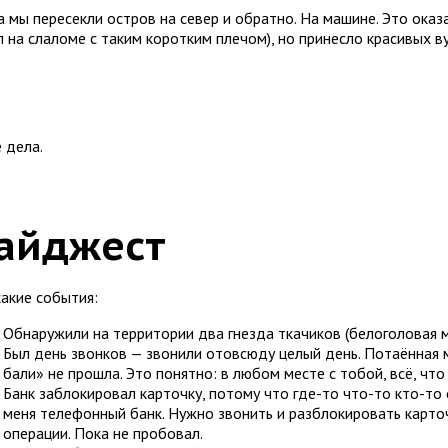
а мы пересекли остров на север и обратно. На машине. Это оказ
л на слаломе с таким коротким плечом), но принесло красивых в
 дела.
айджест
какие события:
Обнаружили на территории два гнезда ткачиков (белоголовая му
Был день звонков — звонили отовсюду целый день. Потаённая м
бали» не прошла. Это понятно: в любом месте с тобой, всё, что
Банк заблокировал карточку, потому что где-то что-то кто-то с
меня телефонный банк. Нужно звонить и разблокировать карто
операции. Пока не пробовал.