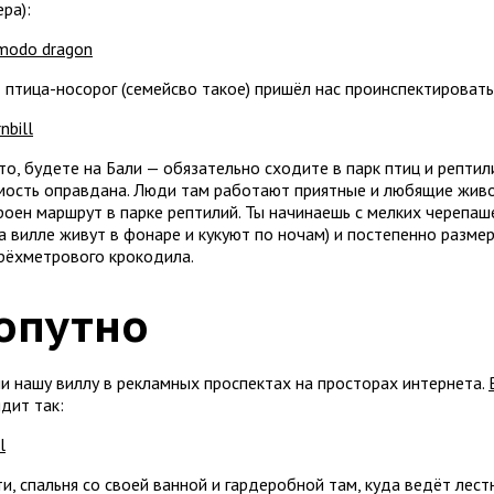
ра):
т птица-носорог (семейсво такое) пришёл нас проинспектировать
то, будете на Бали — обязательно сходите в парк птиц и рептил
мость оправдана. Люди там работают приятные и любящие живо
оен маршрут в парке рептилий. Ты начинаешь с мелких черепашек
на вилле живут в фонаре и кукуют по ночам) и постепенно разме
рёхметрового крокодила.
опутно
и нашу виллу в рекламных проспектах на просторах интернета.
дит так:
и, спальня со своей ванной и гардеробной там, куда ведёт лест