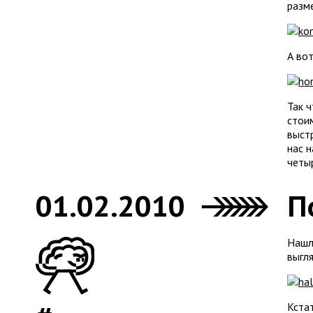
разме
А во
Так ч
стои
выстр
нас 
четы
01.02.2010
П
Нашл
выгля
Кстат