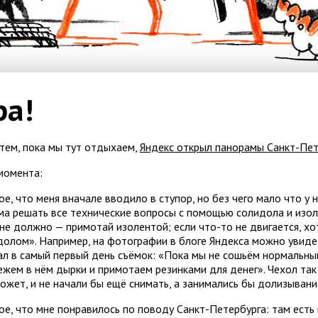
ра!
тем, пока мы тут отдыхаем,
Яндекс открыл панорамы Санкт-Пет
момента:
е, что меня вначале вводило в ступор, но без чего мало что у 
ма решать все технические вопросы с помощью солидола и изоле
 не должно — примотай изолентой; если что-то не двигается, х
долом». Например, на фотографии в блоге Яндекса можно увиде
ал в самый первый день съёмок: «Пока мы не сошьём нормальный
жем в нём дырки и примотаем резинками для денег». Чехол так 
может, и не начали бы ещё снимать, а занимались бы долизывани
ое, что мне понравилось по поводу Санкт-Петербурга: там есть