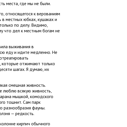
ть места, где мы не были.
го, относящегося к верованиям
ь в местных юбках, кушаках и
только по делу. Видимо,
му что дел к местным богам не
вила выживания в
всю еду и идите медленно. Не
т отреагировать
ы, которые отжимают только
есяти шагах. Я думаю, их
якая смешная живность.
же люблю всякую живность,
 варана мышкой, комодского
ого тошнит. Сам парк
го разнообразия фауны.
олзня — редкость.
 колонне кирпич обычного