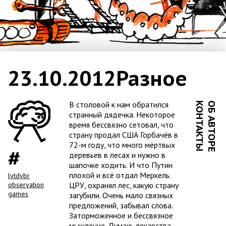
23.10.2012
Разное
В столовой к нам обратился
КОНТАКТЫ
ОБ АВТОРЕ
странный дядечка. Некоторое
время бессвязно сетовал, что
страну продал США Горбачёв в
72-м году, что много мёртвых
деревьев в лесах и нужно в
шапочке ходить. И что Путин
плохой и всё отдал Меркель.
lytdybr
observation
ЦРУ, охранял лес, какую страну
games
загубили. Очень мало связных
предложений, забывал слова.
Заторможенное и бессвязное
мышление. Думаю, лекарства