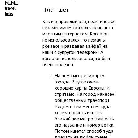
lytdybr
travel
Планшет
links
Как и в прошлый раз, практически
незаменимым оказался планшет с
местным интернетом. Когда он
не использовался, то лежал в
рюкзаке и раздавал вайфай на
наши с супругой телефоны. А
когда он использовался, то был
очень полезен.
На нём смотрели карту
города. В гугле очень
хорошие карты Европы. И
стритвью. На город нанесен
общественный транспорт.
Рядом с тем местом, куда
хотим попасть ищется
ближайшее метро, там есть
его название и номер ветки.
Потом ищется способ туда
доехать на любой схеме.