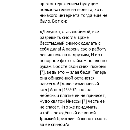
предостережением будущим
пользователям интернета, хотя
никакого интернета тогда ещё не
было. Вот он:
Девушка, став любимой, всё
разрешить смогла. Даже
бесстыдный снимок сделать с
себя дала! А парень свою работу
решил показать друзьям, И вот
позорное фото тайком пошло по
рукам. Бросте свой смех, пижоны
[?], ведь это — злая беда! Теперь
она обнажённой останется
навсегда! [далее изменчивый
код] Ангел [1970?], посол
небесный платье ей не принесёт,
Чудо святой Инессы [?] честь её
не спасёт. Что же придумать,
чтобы рождённый её виной
Громкий брезгливый шёпот смолк
за её спиной?