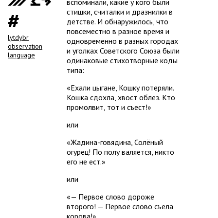
вспоминали, какие у кого были
стишки, считалки и дразнилки в
детстве. И обнаружилось, что
повсеместно в разное время и
lytdybr
одновременно в разных городах
observation
и уголках Советского Союза были
language
одинаковые стихотворные коды
типа:
Ехали цыгане, Кошку потеряли.
Кошка сдохла, хвост облез. Кто
промолвит, тот и съест!
или
Жадина-говядина, Солёный
огурец! По полу валяется, никто
его не ест.
или
— Первое слово дороже
второго! — Первое слово съела
корова!