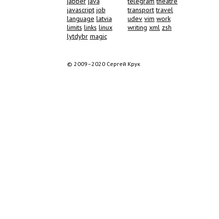
jabber
java
telegram
theatre
javascript
job
transport
travel
language
latvia
udev
vim
work
limits
links
linux
writing
xml
zsh
lytdybr
magic
© 2009–2020 Сергей Крук