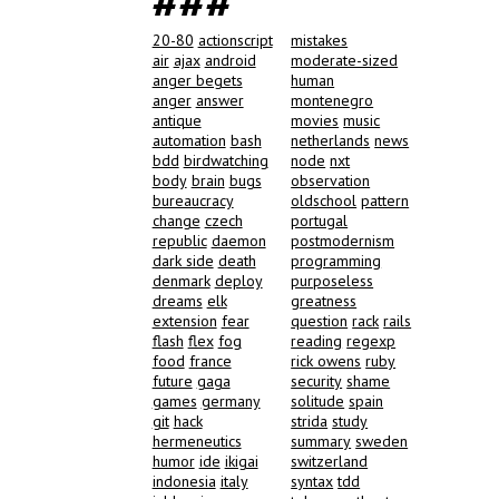
###
20-80
actionscript
mistakes
air
ajax
android
moderate-sized
anger begets
human
anger
answer
montenegro
antique
movies
music
automation
bash
netherlands
news
bdd
birdwatching
node
nxt
body
brain
bugs
observation
bureaucracy
oldschool
pattern
change
czech
portugal
republic
daemon
postmodernism
dark side
death
programming
denmark
deploy
purposeless
dreams
elk
greatness
extension
fear
question
rack
rails
flash
flex
fog
reading
regexp
food
france
rick owens
ruby
future
gaga
security
shame
games
germany
solitude
spain
git
hack
strida
study
hermeneutics
summary
sweden
humor
ide
ikigai
switzerland
indonesia
italy
syntax
tdd