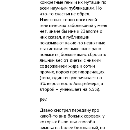
конкретные гены и их мутации по
всем научным публикациям. Но
что-то счастья не обрёл.
Известных точно носителей
генетических заболеваний у меня
нет, иначе бы мне и 23andme о
них сказал, а публикации
показывают какие-то невнятные
статистики: меньше шанс рано
полысеть, больше шанс сбросить
лишний вес от диеты с низким
содержанием жира и сотни
прочих, порою противоречащих
(типа, один ген увеличивает на
3% вероятность Альцгеймера, а
второй — уменьшает на 3.5%).
♯♯♯
Давно смотрел передачу про
какой-то вид божьих коровок, у
которых было два способа
зимовать: более безопасный, но