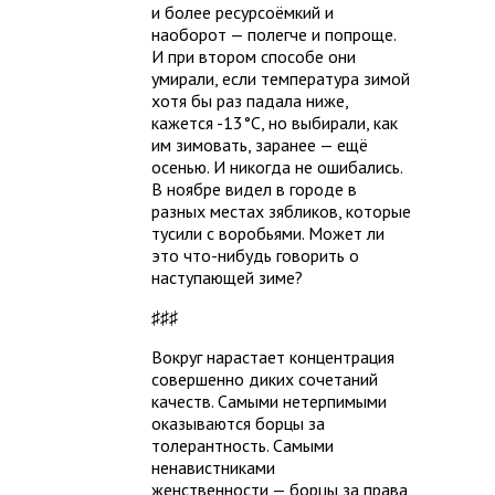
и более ресурсоёмкий и
наоборот — полегче и попроще.
И при втором способе они
умирали, если температура зимой
хотя бы раз падала ниже,
кажется -13°C, но выбирали, как
им зимовать, заранее — ещё
осенью. И никогда не ошибались.
В ноябре видел в городе в
разных местах зябликов, которые
тусили с воробьями. Может ли
это что-нибудь говорить о
наступающей зиме?
♯♯♯
Вокруг нарастает концентрация
совершенно диких сочетаний
качеств. Самыми нетерпимыми
оказываются борцы за
толерантность. Самыми
ненавистниками
женственности — борцы за права