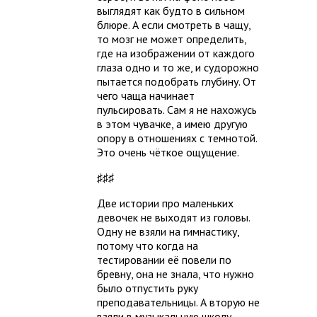
выглядят как будто в сильном
блюре. А если смотреть в чащу,
то мозг не может определить,
где на изображении от каждого
глаза одно и то же, и судорожно
пытается подобрать глубину. От
чего чаща начинает
пульсировать. Сам я не нахожусь
в этом чувачке, а имею другую
опору в отношениях с темнотой.
Это очень чёткое ощущение.
♯♯♯
Две истории про маленьких
девочек не выходят из головы.
Одну не взяли на гимнастику,
потому что когда на
тестировании её повели по
бревну, она не знала, что нужно
было отпустить руку
преподавательницы. А вторую не
взяли в музыкальную школу,