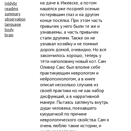
на даче в Ижевске, а потом
lytdybr
нашёлся уже поздней осенью
reading
summary
потерявшим глаз и на другом
observation
конце посёлка. При этом часть
language
привычек у него были те же и
body
узнаваемы, а часть привычек
brain
стали другими. Также он не
узнавал хозяйку и не помнил
дороги домой, очевидно. Но всё
закончилось хорошо, теперь у
тёти наполовину новый кот. Сам
Оливер Сакс был вполне себе
практикующим неврологом и
нейропсихологом, а в книге
описал несколько случаев из
своей практики но не как набор
дисфункций, а в нарративной
манере. Пытаясь заглянуть внутрь
души человека, поехавшего
кукушечкой по причине
неврологического свойства. Сам я
очень люблю такие истории, и