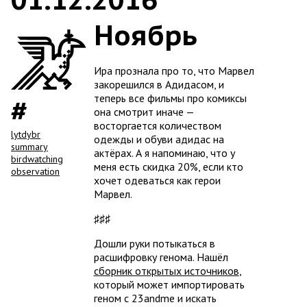
Ноябрь
Ира прознала про то, что Марвел
закорешился в Адидасом, и
теперь все фильмы про комиксы
она смотрит иначе —
восторгается количеством
lytdybr
одежды и обуви адидас на
summary
актёрах. А я напоминаю, что у
birdwatching
меня есть скидка 20%, если кто
observation
хочет одеваться как герои
Марвел.
♯♯♯
Дошли руки потыкаться в
расшифровку генома. Нашёл
сборник открытых источников
,
который может импортировать
геном с 23andme и искать