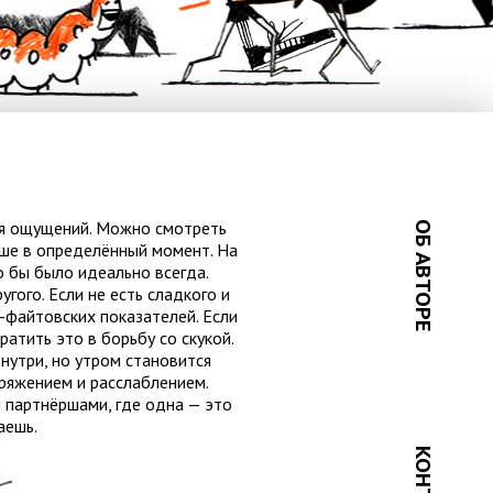
ая ощущений. Можно смотреть
ОБ АВТОРЕ
чше в определённый момент. На
о бы было идеально всегда.
гого. Если не есть сладкого и
о-файтовских показателей. Если
ратить это в борьбу со скукой.
внутри, но утром становится
ряжением и расслаблением.
я партнёршами, где одна — это
аешь.