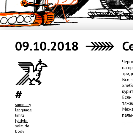
09.10.2018
С
Черн
на п
тридц
Всё, 
хлеба
курит
Если 
тяже
summary
Межд
language
пальм
limits
lytdybr
solitude
body