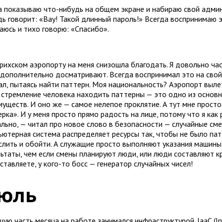
а показываю что-нибудь на общем экране и набираю свой админс
дь говорит: «Вау! Такой длинный пароль!» Всегда воспринимаю 
аюсь и тихо говорю: «Спасибо».
рихском аэропорту на меня снизошла благодать. Я довольно час
 дополнительно досматривают. Всегда воспринимал это на свой 
ал, пытаясь найти паттерн. Моя национальность? Аэропорт выл
 стремление человека находить паттерны — это одно из основ
уществ. И оно же — самое нелепое проклятие. А тут мне просто 
рка». И у меня просто прямо радость на лице, потому что я как 
ально, — читал про новое слово в безопасности — случайные сме
ьютерная система распределяет ресурсы так, чтобы не было па
слить и обойти. А служащие просто выполняют указания машины
льтаты, чем если смены планируют люди, или люди составляют к
тавляете, у кого-то босс — генератор случайных чисел!
юль
ую часть месяца на работе занимался инфраструктурой. IaaC (Inf