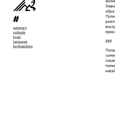
жизн
Главн
обра
Полн
разг
внут
summary
прик
solitude
brain
♯♯♯
language
birdwatching
Попал
сомне
сова
помни
каку