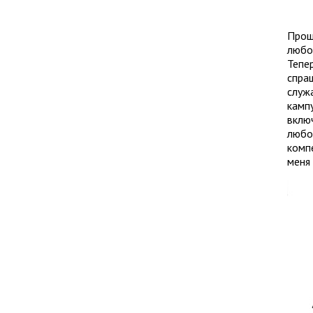
Прош
любой
Тепер
спра
служ
кампу
включ
любо
компе
меня