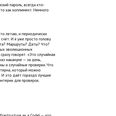
кий пароль, всегда кто-
это как коплимент. Немного
то летаю, и периодически
счёт. И я уже просто голову
ета? Маршруты? Даты? Что?
ных эволюционных
сразу говорят: «Это случайная
раз накануне — за день,
ны и случайные проверки. Что
ттерна, который можно
. И это даёт гораздо лучшие
ритерии для проверок.
rastructure as a Code) — это