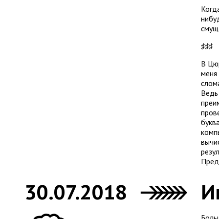
Когд
нибу
смущ
♯♯♯
В Цю
меня
слом
Ведь
преим
прове
букв
комп
вычи
резу
Предс
30.07.2018
И
Больш