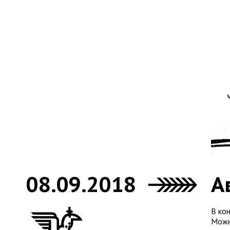
08.09.2018
А
В ко
Можн