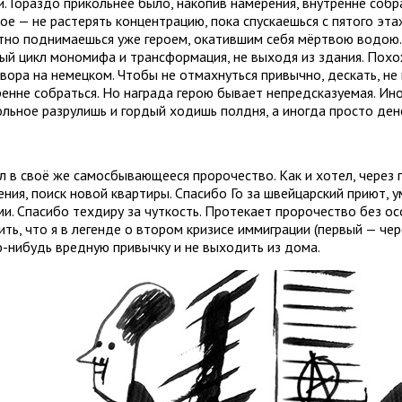
и. Гораздо прикольнее было, накопив намерения, внутренне собр
ое — не растерять концентрацию, пока спускаешься с пятого эт
тно поднимаешься уже героем, окатившим себя мёртвою водою.
ый цикл мономифа и трансформация, не выходя из здания. Пох
овора на немецком. Чтобы не отмахнуться привычно, дескать, н
ренне собраться. Но награда герою бывает непредсказуемая. Ин
ольное разрулишь и гордый ходишь полдня, а иногда просто дене
 в своё же самосбывающееся пророчество. Как и хотел, через г
ния, поиск новой квартиры. Спасибо Го за швейцарский приют, у
ми. Спасибо техдиру за чуткость. Протекает пророчество без ос
ть, что я в легенде о втором кризисе иммиграции (первый — чер
ю-нибудь вредную привычку и не выходить из дома.