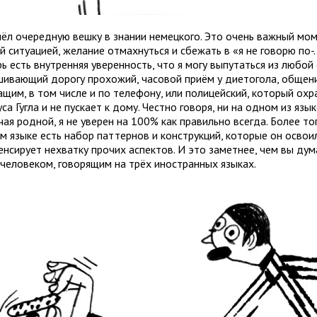
ёл очередную вешку в знании немецкого. Это очень важный моме
 ситуацией, желание отмахнуться и сбежать в «я не говорю по-
ь есть внутренняя уверенность, что я могу выпутаться из любой 
шивающий дорогу прохожий, часовой приём у диетогола, общение
ащим, в том числе и по телефону, или полицейский, который ох
са Гугла и не пускает к дому. Честно говоря, ни на одном из язы
ая родной, я не уверен на 100% как правильно всегда. Более то
м языке есть набор паттернов и конструкций, которые он освоил
нсирует нехватку прочих аспектов. И это заметнее, чем вы дум
 человеком, говорящим на трёх иностранных языках.