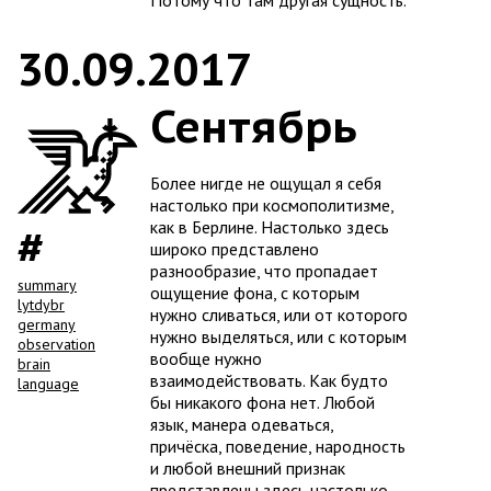
Потому что там другая сущность.
30.09.2017
Сентябрь
Более нигде не ощущал я себя
настолько при космополитизме,
как в Берлине. Настолько здесь
широко представлено
разнообразие, что пропадает
summary
ощущение фона, с которым
lytdybr
нужно сливаться, или от которого
germany
нужно выделяться, или с которым
observation
вообще нужно
brain
взаимодействовать. Как будто
language
бы никакого фона нет. Любой
язык, манера одеваться,
причёска, поведение, народность
и любой внешний признак
представлены здесь настолько