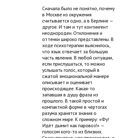
Сначала было не понятно, почему
в Москве из окружения
считывается одно, а в Берлине —
другое. И там и тут контингент
неоднороден. Отклонения и
оттенки широко представлены. В
ходе психотерапии выяснилось,
что язык отвечает за большую
часть явления. В любой ситуации,
если прислушаться, то можно
услышать голос, который в
сжатой эмоциональной манере
описывает и оценивает
происходящее. Какая-то
запавшая в душу фраза из
прошлого. В такой простой и
компактной форме в чертогах
разума хранятся знания о
сложном мире. К примеру: «Фу!
Идёт дымит как паровоз!» —
голосом кого-то из близких.
Сразу понятно, что происходит, и