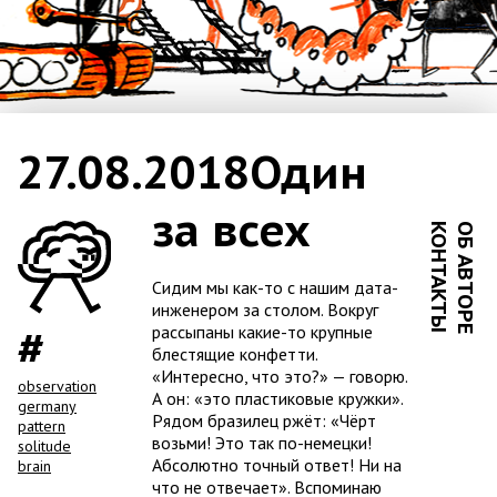
27.08.2018
Один
за всех
КОНТАКТЫ
ОБ АВТОРЕ
Сидим мы как-то с нашим дата-
инженером за столом. Вокруг
рассыпаны какие-то крупные
блестящие конфетти.
«Интересно, что это?» — говорю.
observation
А он: «это пластиковые кружки».
germany
Рядом бразилец ржёт: «Чёрт
pattern
возьми! Это так по-немецки!
solitude
Абсолютно точный ответ! Ни на
brain
что не отвечает». Вспоминаю