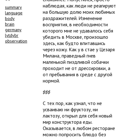
наблюдая, как люди не реагируют
summary
на большую долю моих любимых
language
раздражителей. Изменение
body
восприятия, в необходимости
brain
germany
которого мне не удавалось себя
lytdybr
убедить в Москве, произошло
observation
здесь, как будто впитавшись
через кожу. Как у в стае у Цезаря
Милана, праведный гнев
маленькой пиздливой собачки
проходит не от дрессировки, а
от пребывания в среде с другой
нормой.
♯♯♯
С тех пор, как узнал, что не
усваиваю ни фруктозу, ни
лактозу, открыл для себя новый
мир конструктора еды.
Оказывается, в любом ресторане
можно попросить блюдо без