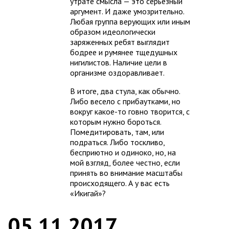
утрате смысла — это серьёзный
аргумент. И даже умозрительно.
Любая группа верующих или иным
образом идеологически
заряженных ребят выглядит
бодрее и румянее тщедушных
нигилистов. Наличие цели в
организме оздоравливает.
В итоге, два стула, как обычно.
Либо весело с прибаутками, но
вокруг какое-то говно творится, с
которым нужно бороться.
Помедитировать, там, или
подраться. Либо тоскливо,
бесприютно и одиноко, но, на
мой взгляд, более честно, если
принять во внимание масштабы
происходящего. А у вас есть
«Икигай»?
05.11.2017