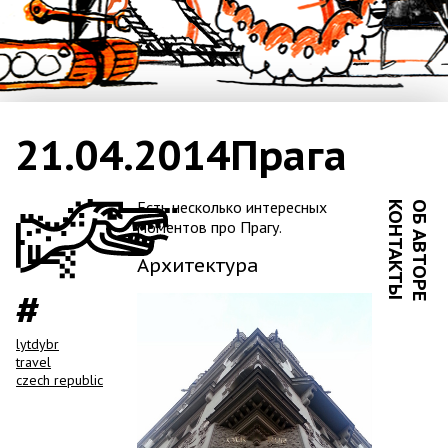
21.04.2014
Прага
Есть несколько интересных
КОНТАКТЫ
ОБ АВТОРЕ
моментов про Прагу.
Архитектура
lytdybr
travel
czech republic