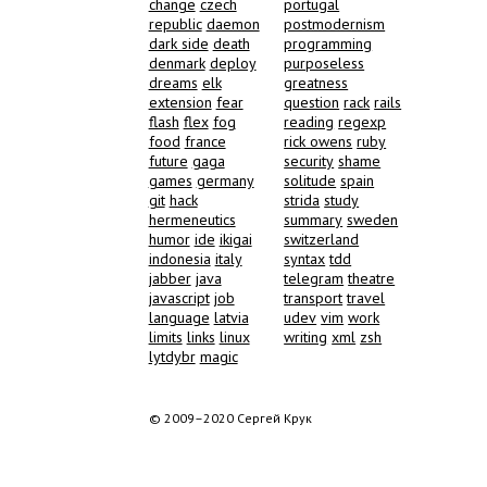
change
czech
portugal
republic
daemon
postmodernism
dark side
death
programming
denmark
deploy
purposeless
dreams
elk
greatness
extension
fear
question
rack
rails
flash
flex
fog
reading
regexp
food
france
rick owens
ruby
future
gaga
security
shame
games
germany
solitude
spain
git
hack
strida
study
hermeneutics
summary
sweden
humor
ide
ikigai
switzerland
indonesia
italy
syntax
tdd
jabber
java
telegram
theatre
javascript
job
transport
travel
language
latvia
udev
vim
work
limits
links
linux
writing
xml
zsh
lytdybr
magic
© 2009–2020 Сергей Крук