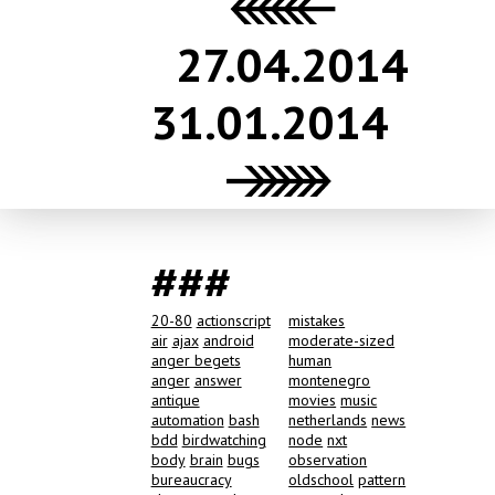
27.04.2014
31.01.2014
###
20-80
actionscript
mistakes
air
ajax
android
moderate-sized
anger begets
human
anger
answer
montenegro
antique
movies
music
automation
bash
netherlands
news
bdd
birdwatching
node
nxt
body
brain
bugs
observation
bureaucracy
oldschool
pattern