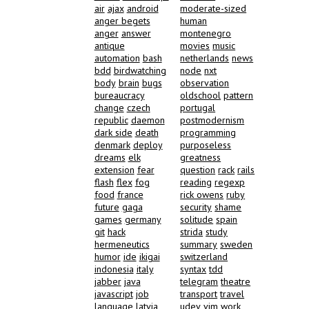
air
ajax
android
moderate-sized
anger begets
human
anger
answer
montenegro
antique
movies
music
automation
bash
netherlands
news
bdd
birdwatching
node
nxt
body
brain
bugs
observation
bureaucracy
oldschool
pattern
change
czech
portugal
republic
daemon
postmodernism
dark side
death
programming
denmark
deploy
purposeless
dreams
elk
greatness
extension
fear
question
rack
rails
flash
flex
fog
reading
regexp
food
france
rick owens
ruby
future
gaga
security
shame
games
germany
solitude
spain
git
hack
strida
study
hermeneutics
summary
sweden
humor
ide
ikigai
switzerland
indonesia
italy
syntax
tdd
jabber
java
telegram
theatre
javascript
job
transport
travel
language
latvia
udev
vim
work