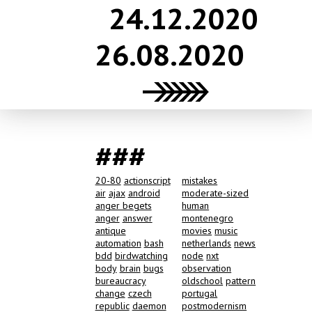
24.12.2020
26.08.2020
###
20-80
actionscript
mistakes
air
ajax
android
moderate-sized
anger begets
human
anger
answer
montenegro
antique
movies
music
automation
bash
netherlands
news
bdd
birdwatching
node
nxt
body
brain
bugs
observation
bureaucracy
oldschool
pattern
change
czech
portugal
republic
daemon
postmodernism