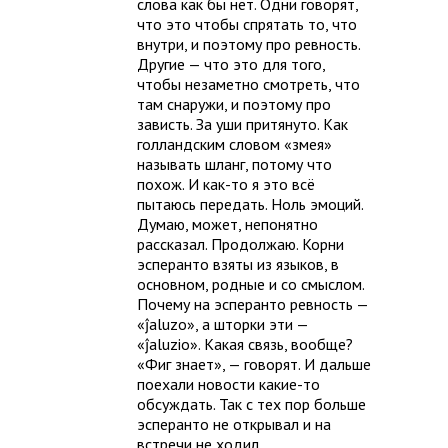
слова как бы нет. Одни говорят,
что это чтобы спрятать то, что
внутри, и поэтому про ревность.
Другие — что это для того,
чтобы незаметно смотреть, что
там снаружи, и поэтому про
зависть. За уши притянуто. Как
голландским словом «змея»
называть шланг, потому что
похож. И как-то я это всё
пытаюсь передать. Ноль эмоций.
Думаю, может, непонятно
рассказал. Продолжаю. Корни
эсперанто взяты из языков, в
основном, родные и со смыслом.
Почему на эсперанто ревность —
«ĵaluzo», а шторки эти —
«ĵaluzio». Какая связь, вообще?
«Фиг знает», — говорят. И дальше
поехали новости какие-то
обсуждать. Так с тех пор больше
эсперанто не открывал и на
встречи не ходил.