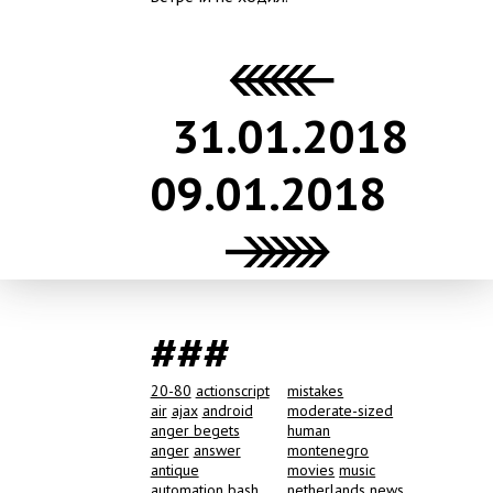
31.01.2018
09.01.2018
###
20-80
actionscript
mistakes
air
ajax
android
moderate-sized
anger begets
human
anger
answer
montenegro
antique
movies
music
automation
bash
netherlands
news