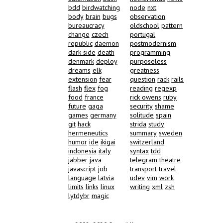
bdd
birdwatching
node
nxt
body
brain
bugs
observation
bureaucracy
oldschool
pattern
change
czech
portugal
republic
daemon
postmodernism
dark side
death
programming
denmark
deploy
purposeless
dreams
elk
greatness
extension
fear
question
rack
rails
flash
flex
fog
reading
regexp
food
france
rick owens
ruby
future
gaga
security
shame
games
germany
solitude
spain
git
hack
strida
study
hermeneutics
summary
sweden
humor
ide
ikigai
switzerland
indonesia
italy
syntax
tdd
jabber
java
telegram
theatre
javascript
job
transport
travel
language
latvia
udev
vim
work
limits
links
linux
writing
xml
zsh
lytdybr
magic