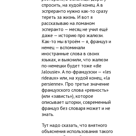
спросить, на худой конец. А в
эспреранто нужно как-то сразу
тереть за жизнь. И вот я
рассказываю на ломаном
эсперанто — месяц не учил ещё
даже — историю про жалюзи.
Как-то мы втроём — я, француз и
немец — вспоминали
иностранные слова в своих
языках, и выяснили, что жалюзи
по-немецки будет тоже «die
Jalousie». А по-французски — «les
rideaux» или, на худой конец, «la
persienne». Про третье значение
французского слова «ревность»
(или «зависть»), которое
описывает шторки, современный
француз без словаря может и не
знать.
Тут надо сказать, что внятного
объяснения использования такого