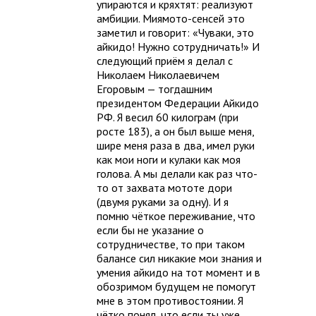
упираются и кряхтят: реализуют
амбиции. Миямото-сенсей это
заметил и говорит: «Чуваки, это
айкидо! Нужно сотрудничать!» И
следующий приём я делал с
Николаем Николаевичем
Егоровым — тогдашним
президентом Федерации Айкидо
РФ. Я весил 60 килограм (при
росте 183), а он был выше меня,
шире меня раза в два, имел руки
как мои ноги и кулаки как моя
голова. А мы делали как раз что-
то от захвата мототе дори
(двумя руками за одну). И я
помню чёткое переживание, что
если бы не указание о
сотрудничестве, то при таком
балансе сил никакие мои знания и
умения айкидо на тот момент и в
обозримом будущем не помогут
мне в этом противостоянии. Я
чётко понял, что если ты уже