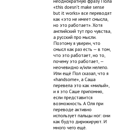
неоднократную фразу Пола
«this doesn't make sense
but it works» все переводят
как «это не имеет смысла,
но это работает». Хотя
английский тут про чувства,
а русский про мысли.
Поэтому я уверен, что
смысл как раз есть — в том,
что это работает, но то,
почему это работает, —
неочевидно и/или нелепо.
Или ещё Пол сказал, что я
«handsome», а Саша
перевела это как «милый»,
и я это Саше припомню,
если представится
возможность. А Оля при
переводе активно
использует пальцы ног: они
как будто дирижируют. И
много чего ещё.