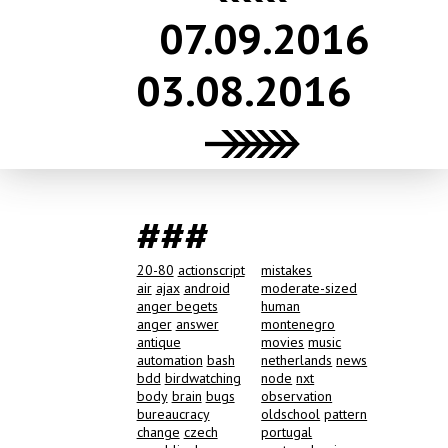
07.09.2016
03.08.2016
###
20-80
actionscript
mistakes
air
ajax
android
moderate-sized
anger begets
human
anger
answer
montenegro
antique
movies
music
automation
bash
netherlands
news
bdd
birdwatching
node
nxt
body
brain
bugs
observation
bureaucracy
oldschool
pattern
change
czech
portugal