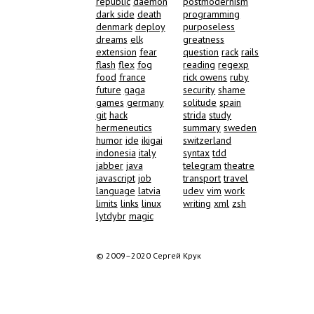
republic
daemon
postmodernism
dark side
death
programming
denmark
deploy
purposeless
dreams
elk
greatness
extension
fear
question
rack
rails
flash
flex
fog
reading
regexp
food
france
rick owens
ruby
future
gaga
security
shame
games
germany
solitude
spain
git
hack
strida
study
hermeneutics
summary
sweden
humor
ide
ikigai
switzerland
indonesia
italy
syntax
tdd
jabber
java
telegram
theatre
javascript
job
transport
travel
language
latvia
udev
vim
work
limits
links
linux
writing
xml
zsh
lytdybr
magic
© 2009–2020 Сергей Крук