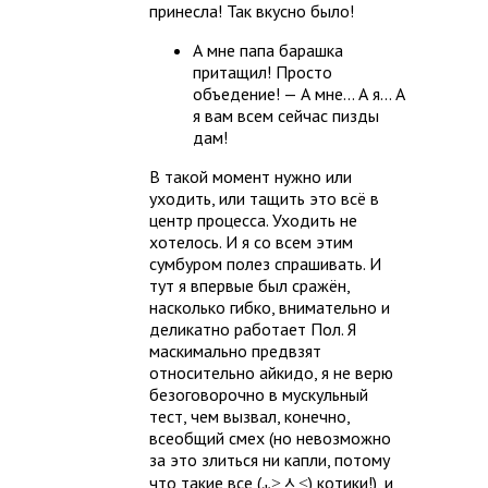
принесла! Так вкусно было!
А мне папа барашка
притащил! Просто
объедение! — А мне... А я... А
я вам всем сейчас пизды
дам!
В такой момент нужно или
уходить, или тащить это всё в
центр процесса. Уходить не
хотелось. И я со всем этим
сумбуром полез спрашивать. И
тут я впервые был сражён,
насколько гибко, внимательно и
деликатно работает Пол. Я
маскимально предвзят
относительно айкидо, я не верю
безоговорочно в мускульный
тест, чем вызвал, конечно,
всеобщий смех (но невозможно
за это злиться ни капли, потому
что такие все (⁎˃ᆺ˂) котики!), и