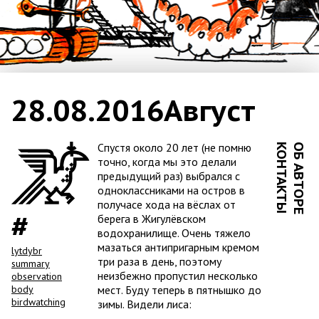
28.08.2016
Август
Спустя около 20 лет (не помню
КОНТАКТЫ
ОБ АВТОРЕ
точно, когда мы это делали
предыдущий раз) выбрался с
одноклассниками на остров в
получасе хода на вёслах от
берега в Жигулёвском
водохранилище. Очень тяжело
мазаться антипригарным кремом
lytdybr
три раза в день, поэтому
summary
неизбежно пропустил несколько
observation
мест. Буду теперь в пятнышко до
body
birdwatching
зимы. Видели лиса: