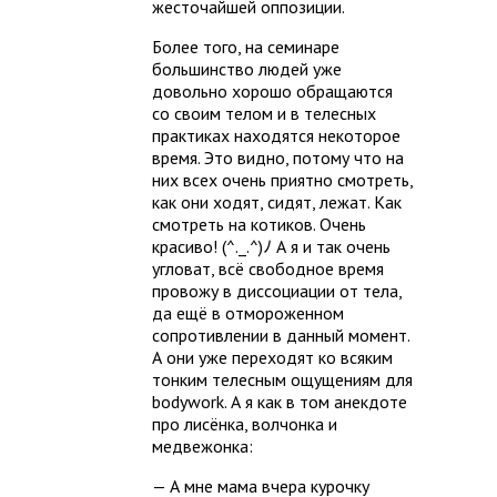
жесточайшей оппозиции.
Более того, на семинаре
большинство людей уже
довольно хорошо обращаются
со своим телом и в телесных
практиках находятся некоторое
время. Это видно, потому что на
них всех очень приятно смотреть,
как они ходят, сидят, лежат. Как
смотреть на котиков. Очень
красиво! (^._.^)ﾉ А я и так очень
угловат, всё свободное время
провожу в диссоциации от тела,
да ещё в отмороженном
сопротивлении в данный момент.
А они уже переходят ко всяким
тонким телесным ощущениям для
bodywork. А я как в том анекдоте
про лисёнка, волчонка и
медвежонка:
— А мне мама вчера курочку