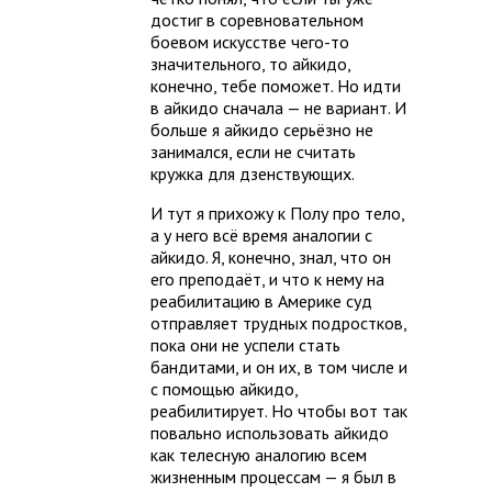
достиг в соревновательном
боевом искусстве чего-то
значительного, то айкидо,
конечно, тебе поможет. Но идти
в айкидо сначала — не вариант. И
больше я айкидо серьёзно не
занимался, если не считать
кружка для дзенствующих.
И тут я прихожу к Полу про тело,
а у него всё время аналогии с
айкидо. Я, конечно, знал, что он
его преподаёт, и что к нему на
реабилитацию в Америке суд
отправляет трудных подростков,
пока они не успели стать
бандитами, и он их, в том числе и
с помощью айкидо,
реабилитирует. Но чтобы вот так
повально использовать айкидо
как телесную аналогию всем
жизненным процессам — я был в