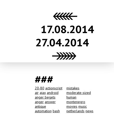
17.08.2014
27.04.2014
###
20-80
actionscript
mistakes
air
ajax
android
moderate-sized
anger begets
human
anger
answer
montenegro
antique
movies
music
automation
bash
netherlands
news