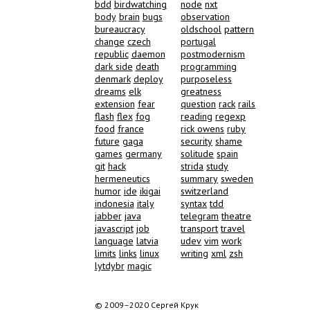
bdd
birdwatching
node
nxt
body
brain
bugs
observation
bureaucracy
oldschool
pattern
change
czech
portugal
republic
daemon
postmodernism
dark side
death
programming
denmark
deploy
purposeless
dreams
elk
greatness
extension
fear
question
rack
rails
flash
flex
fog
reading
regexp
food
france
rick owens
ruby
future
gaga
security
shame
games
germany
solitude
spain
git
hack
strida
study
hermeneutics
summary
sweden
humor
ide
ikigai
switzerland
indonesia
italy
syntax
tdd
jabber
java
telegram
theatre
javascript
job
transport
travel
language
latvia
udev
vim
work
limits
links
linux
writing
xml
zsh
lytdybr
magic
© 2009–2020 Сергей Крук